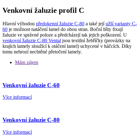
Venkovní žaluzie profil C
Hlavní výhodou
předokenní žaluzie C-80
a také její
užší varianty C-
60
je možnost natáčení lamel do obou stran. Boční lišty fixují
žaluzie ve správné poloze a předcházejí tak jejich poškození. U
venkovní žaluzie C-80 Vental
jsou textilní žebříčky (provázky na
krajích lamely sloužící k otáčení lamel) uchycené v háčcích. Díky
tomu nehrozí nechtěné přetočení lamely.
Mám zájem
Venkovní žaluzie C-60
Více informací
Venkovní žaluzie C-80
Více informací