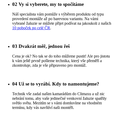
02
Vy si vyberete, my to spočítáme
Náš specialista vám pomůže s výběrem produktu od typu
provedení montáže až po barevnou variantu. Na vámi
vybrané žaluzie se můžete přijet podívat na jakoukoli z našich
10 poboček po celé ČR
.
03
Dvakrát měř, jednou řeš
Cena je ok? No tak se do toho můžeme pustit! Ale pro jistotu
k vám ještě prvně pošleme technika, který vše přeměří a
zkontroluje, zda je vše připraveno pro montáž.
04
Už se to vyrábí. Kdy to namontujeme?
Technik vše zadal našim kamarádům do Climaxu a už nic
nebrání tomu, aby vaše jedinečné venkovní žaluzie spatřily
světlo světa. Mezitím se s vámi domluvíme na vhodném
termínu, kdy vás navštíví naši montéři.